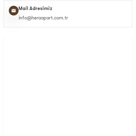
Mail Adresimiz
email
info@heraapart.com.tr