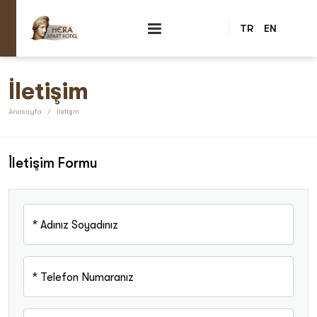
TR
EN
İletişim
Anasayfa
İletişim
İletişim Formu
*
Adınız Soyadınız
*
Telefon Numaranız