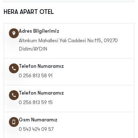
HERA APART OTEL
Adres Bilgilerimiz
location_on
Altınkum Mahallesi Yalı Caddesi No:115, 09270
Didim/AYDIN
Telefon Numaramız
call
0 256 813 58 91
Telefon Numaramız
call
0 256 813 59 15
Gsm Numaramız
phone_iphone
0 543 424 09 57